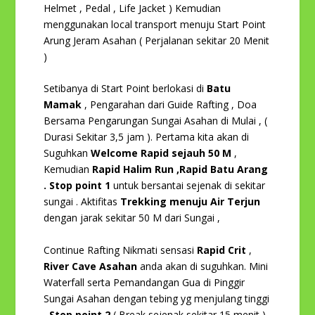
Helmet , Pedal , Life Jacket ) Kemudian
menggunakan local transport menuju Start Point
Arung Jeram Asahan ( Perjalanan sekitar 20 Menit
)
Setibanya di Start Point berlokasi di
Batu
Mamak
, Pengarahan dari Guide Rafting , Doa
Bersama Pengarungan Sungai Asahan di Mulai , (
Durasi Sekitar 3,5 jam ). Pertama kita akan di
Suguhkan
Welcome Rapid sejauh 50 M
,
Kemudian
Rapid Halim Run ,
Rapid Batu Arang
. Stop point 1
untuk bersantai sejenak di sekitar
sungai . Aktifitas
Trekking menuju Air Terjun
dengan jarak sekitar 50 M dari Sungai ,
Continue Rafting Nikmati sensasi
Rapid Crit
,
River Cave Asahan
anda akan di suguhkan. Mini
Waterfall serta Pemandangan Gua di Pinggir
Sungai Asahan dengan tebing yg menjulang tinggi
,
Stop point 2
( Break sejenak sekitar 15 menit ).