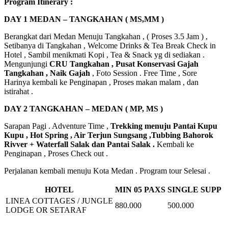
Program Itinerary :
DAY 1 MEDAN – TANGKAHAN ( MS,MM )
Berangkat dari Medan Menuju Tangkahan , ( Proses 3.5 Jam ) ,
Setibanya di Tangkahan , Welcome Drinks & Tea Break Check in
Hotel , Sambil menikmati Kopi , Tea & Snack yg di sediakan .
Mengunjungi
CRU Tangkahan , Pusat Konservasi Gajah
Tangkahan , Naik Gajah
, Foto Session . Free Time , Sore
Harinya kembali ke Penginapan , Proses makan malam , dan
istirahat .
DAY 2 TANGKAHAN – MEDAN ( MP, MS )
Sarapan Pagi . Adventure Time ,
Trekking menuju Pantai Kupu
Kupu , Hot Spring , Air Terjun Sungsang ,
Tubbing Bahorok
Rivver + Waterfall Salak dan Pantai Salak .
Kembali ke
Penginapan , Proses Check out .
Perjalanan kembali menuju Kota Medan . Program tour Selesai .
HOTEL
MIN 05 PAXS
SINGLE SUPP
LINEA COTTAGES / JUNGLE
880.000
500.000
LODGE OR SETARAF