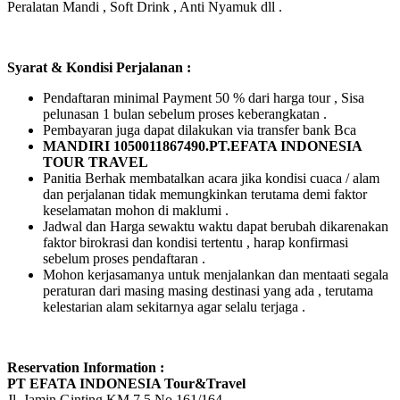
Peralatan Mandi , Soft Drink , Anti Nyamuk dll .
Syarat & Kondisi Perjalanan :
Pendaftaran minimal Payment 50 % dari harga tour , Sisa
pelunasan 1 bulan sebelum proses keberangkatan .
Pembayaran juga dapat dilakukan via transfer bank Bca
MANDIRI 1050011867490.PT.EFATA INDONESIA
TOUR TRAVEL
Panitia Berhak membatalkan acara jika kondisi cuaca / alam
dan perjalanan tidak memungkinkan terutama demi faktor
keselamatan mohon di maklumi .
Jadwal dan Harga sewaktu waktu dapat berubah dikarenakan
faktor birokrasi dan kondisi tertentu , harap konfirmasi
sebelum proses pendaftaran .
Mohon kerjasamanya untuk menjalankan dan mentaati segala
peraturan dari masing masing destinasi yang ada , terutama
kelestarian alam sekitarnya agar selalu terjaga .
Reservation Information :
PT EFATA INDONESIA Tour&Travel
Jl. Jamin Ginting KM 7,5 No.161/164