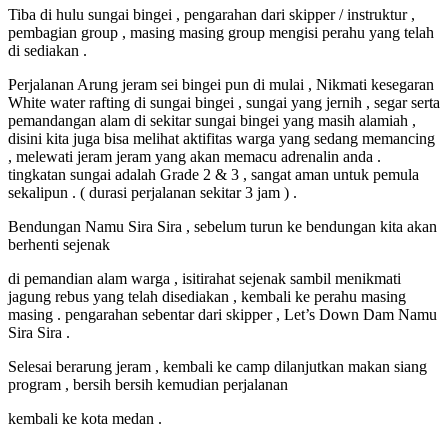
Tiba di hulu sungai bingei , pengarahan dari skipper / instruktur ,
pembagian group , masing masing group mengisi perahu yang telah
di sediakan .
Perjalanan Arung jeram sei bingei pun di mulai , Nikmati kesegaran
White water rafting di sungai bingei , sungai yang jernih , segar serta
pemandangan alam di sekitar sungai bingei yang masih alamiah ,
disini kita juga bisa melihat aktifitas warga yang sedang memancing
, melewati jeram jeram yang akan memacu adrenalin anda .
tingkatan sungai adalah Grade 2 & 3 , sangat aman untuk pemula
sekalipun . ( durasi perjalanan sekitar 3 jam ) .
Bendungan Namu Sira Sira , sebelum turun ke bendungan kita akan
berhenti sejenak
di pemandian alam warga , isitirahat sejenak sambil menikmati
jagung rebus yang telah disediakan , kembali ke perahu masing
masing . pengarahan sebentar dari skipper , Let’s Down Dam Namu
Sira Sira .
Selesai berarung jeram , kembali ke camp dilanjutkan makan siang
program , bersih bersih kemudian perjalanan
kembali ke kota medan .